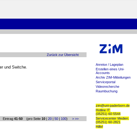
Zurück zur Übersicht
Anreise / Lageplan
er und Switche.
Erstellen eines Uni-
Accounts
Archiv ZIM-Mitteilungen
Serviceportal
Videorecherche
Raumbuchung
zim@uni-paderborn.de
Hotline IT:
(05251) 60-5544
Servicecenter Medien:
Eintrag
41-50
(pro Seite
10
|
20
|
50
|
100
)
>
>>
(05251) 60-2821
Hilfe!