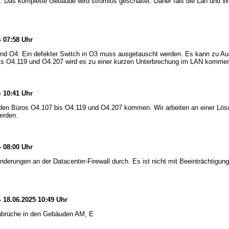
Das komplette Gebäude wird stromlos geschaltet. Daher fällt die Lan und W
- 07:58 Uhr
nd O4: Ein defekter Switch in O3 muss ausgetauscht werden. Es kann zu A
s O4.119 und O4.207 wird es zu einer kurzen Unterbrechung im LAN komme
- 10:41 Uhr
 den Büros O4.107 bis O4.119 und O4.207 kommen. Wir arbeiten an einer Lö
erden.
- 08:00 Uhr
änderungen an der Datacenter-Firewall durch. Es ist nicht mit Beeinträchtigun
- 18.06.2025 10:49 Uhr
nbrüche in den Gebäuden AM, E