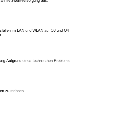
lan Netzwerkversorgung aus.
usfällen im LAN und WLAN auf O3 und O4
n.
sung.Aufgrund eines technischen Problems
gen zu rechnen.