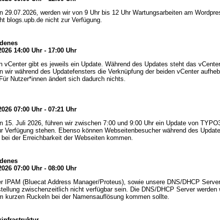
 29.07.2026, werden wir von 9 Uhr bis 12 Uhr Wartungsarbeiten am Wordpres
eht blogs.upb.de nicht zur Verfügung.
edenes
2026 14:00 Uhr - 17:00 Uhr
n vCenter gibt es jeweils ein Update. Während des Updates steht das vCenter 
wir während des Updatefensters die Verknüpfung der beiden vCenter aufhebe
 Für Nutzer*innen ändert sich dadurch nichts.
2026 07:00 Uhr - 07:21 Uhr
 15. Juli 2026, führen wir zwischen 7:00 und 9:00 Uhr ein Update von TYPO
ur Verfügung stehen. Ebenso können Webseitenbesucher während des Updates
bei der Erreichbarkeit der Webseiten kommen.
edenes
2026 07:00 Uhr - 08:00 Uhr
r IPAM (Bluecat Address Manager/Proteus), sowie unsere DNS/DHCP Server a
ellung zwischenzeitlich nicht verfügbar sein. Die DNS/DHCP Server werden w
m kurzen Ruckeln bei der Namensauflösung kommen sollte.
infrastruktur