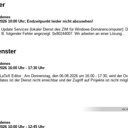
er
edenes
2026 10:00 Uhr; Endzeitpunkt leider nicht abzusehen!
date Services (lokaler Dienst des ZIM für Windows-Domänencomputer): Der D
. B. folgender Fehler angezeigt: 0x80244007. Wir arbeiten an einer Lösung...
nster
edenes
2026 16:00 Uhr - 17:30 Uhr
 LaTeX Editor : Am Donnerstag, den 06.08.2026 um 16:00 - 17:30, wird der Ove
es ist der Dienst nicht erreichbar und der Zugriff auf Projekte ist nicht mögl
<< 
edenes
2026 10:00 Uhr - 12:45 Uhr