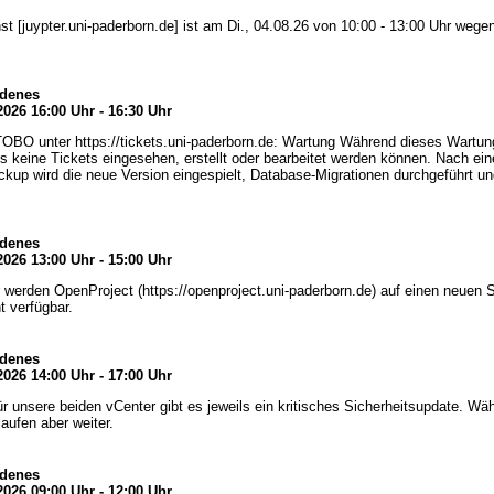
st [juypter.uni-paderborn.de] ist am Di., 04.08.26 von 10:00 - 13:00 Uhr wege
edenes
2026 16:00 Uhr - 16:30 Uhr
BO unter https://tickets.uni-paderborn.de: Wartung Während dieses Wartung
ss keine Tickets eingesehen, erstellt oder bearbeitet werden können. Nach e
ckup wird die neue Version eingespielt, Database-Migrationen durchgeführt un
edenes
2026 13:00 Uhr - 15:00 Uhr
 werden OpenProject (https://openproject.uni-paderborn.de) auf einen neuen S
t verfügbar.
edenes
2026 14:00 Uhr - 17:00 Uhr
Für unsere beiden vCenter gibt es jeweils ein kritisches Sicherheitsupdate. W
aufen aber weiter.
edenes
2026 09:00 Uhr - 12:00 Uhr