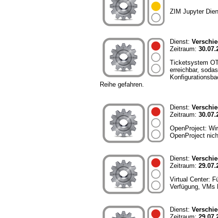
ZIM Jupyter Dien
Dienst:
Verschi
Zeitraum:
30.07.
Ticketsystem OTO
erreichbar, soda
Konfigurationsba
Reihe gefahren.
Dienst:
Verschi
Zeitraum:
30.07.
OpenProject: Wir
OpenProject nich
Dienst:
Verschi
Zeitraum:
29.07.
Virtual Center: 
Verfügung, VMs l
Dienst:
Verschi
Zeitraum:
29.07.