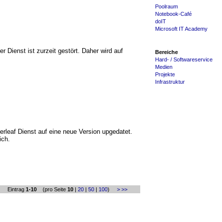
Poolraum
Notebook-Café
doIT
Microsoft IT Academy
ienst ist zurzeit gestört. Daher wird auf
Bereiche
Hard- / Softwareservice
Medien
Projekte
Infrastruktur
rleaf Dienst auf eine neue Version upgedatet.
ich.
< Eintrag
1-10
(pro Seite
10
|
20
|
50
|
100
)
>
>>