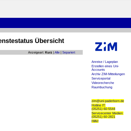
enstestatus Übersicht
Anzeigeart:
Kurz
|
Alle
|
Separiert
Anreise / Lageplan
Erstellen eines Uni-
Accounts
Archiv ZIM-Mitteilungen
Serviceportal
Videorecherche
Raumbuchung
zim@uni-paderborn.de
Hotline IT:
(05251) 60-5544
Servicecenter Medien:
(05251) 60-2821
Hilfe!