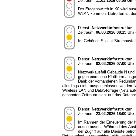
Zeitraum:
11.03.2026 08:00 Uhr 
Der Etagenswitch in K0 wird aus
WLAN kommen. Betroffen ist die
Dienst:
Netzwerkinfrastruktur
Zeitraum:
06.03.2026 08:15 Uhr 
Im Gebäude Silo ist Stromausfal
Dienst:
Netzwerkinfrastruktur
Zeitraum:
02.03.2026 07:00 Uhr 
Netzwerkausfall Gebäude N und 
gegen eine neue Plattform ausge
Dank der vorhandenen Redundanze
allerdings nicht ausgeschlossen werden. V
Wireless LAN und DataStorrage (Netzlaufw
genannten Zeitraum nicht auf das Datenn
Dienst:
Netzwerkinfrastruktur
Zeitraum:
23.02.2026 18:00 Uhr 
Im Rahmen der Erneuerung der Ne
ausgetauscht. Während des Austa
der Zugriff auf alle Dienste bet
Datenverlust zu vermeiden, bitte gestalt