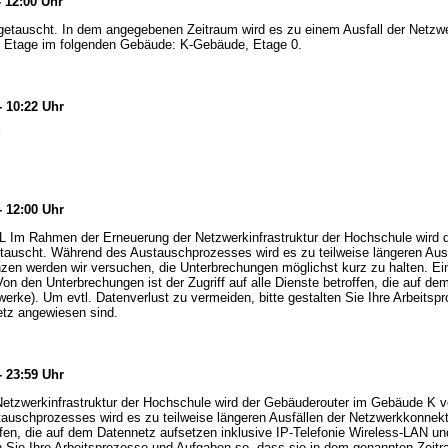
- 12:00 Uhr
getauscht. In dem angegebenen Zeitraum wird es zu einem Ausfall der Netz
 Etage im folgenden Gebäude: K-Gebäude, Etage 0.
- 10:22 Uhr
l
- 12:00 Uhr
L Im Rahmen der Erneuerung der Netzwerkinfrastruktur der Hochschule wird 
tauscht. Während des Austauschprozesses wird es zu teilweise längeren Aus
n werden wir versuchen, die Unterbrechungen möglichst kurz zu halten. Ein
on den Unterbrechungen ist der Zugriff auf alle Dienste betroffen, die auf de
erke). Um evtl. Datenverlust zu vermeiden, bitte gestalten Sie Ihre Arbeits
etz angewiesen sind.
- 23:59 Uhr
tzwerkinfrastruktur der Hochschule wird der Gebäuderouter im Gebäude K vo
uschprozesses wird es zu teilweise längeren Ausfällen der Netzwerkkonnekt
roffen, die auf dem Datennetz aufsetzen inklusive IP-Telefonie Wireless-LAN u
en Sie Ihre Arbeitsprozesse und Aufgaben so, dass sie in dem genannten Zeit