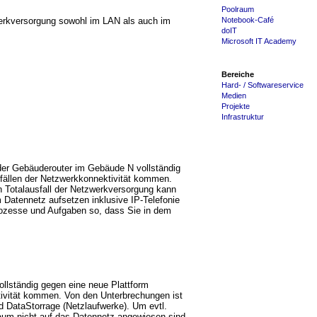
Poolraum
werkversorgung sowohl im LAN als auch im
Notebook-Café
doIT
Microsoft IT Academy
Bereiche
Hard- / Softwareservice
Medien
Projekte
Infrastruktur
der Gebäuderouter im Gebäude N vollständig
fällen der Netzwerkkonnektivität kommen.
 Totalausfall der Netzwerkversorgung kann
m Datennetz aufsetzen inklusive IP-Telefonie
prozesse und Aufgaben so, dass Sie in dem
llständig gegen eine neue Plattform
ivität kommen. Von den Unterbrechungen ist
nd DataStorrage (Netzlaufwerke). Um evtl.
raum nicht auf das Datennetz angewiesen sind.