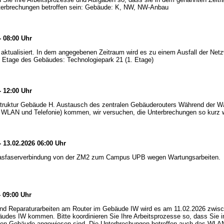
terbrechungen betroffen sein: Gebäude: K, NW, NW-Anbau
- 08:00 Uhr
 aktualisiert. In dem angegebenen Zeitraum wird es zu einem Ausfall der Ne
 Etage des Gebäudes: Technologiepark 21 (1. Etage)
- 12:00 Uhr
truktur Gebäude H. Austausch des zentralen Gebäuderouters Während der Wa
WLAN und Telefonie) kommen, wir versuchen, die Unterbrechungen so kurz w
- 13.02.2026 06:00 Uhr
Glasfaserverbindung von der ZM2 zum Campus UPB wegen Wartungsarbeiten.
- 09:00 Uhr
und Reparaturarbeiten am Router im Gebäude IW wird es am 11.02.2026 zwis
des IW kommen. Bitte koordinieren Sie Ihre Arbeitsprozesse so, dass Sie i
nten Gebäude angewiesen sind. Die Unterbrechungen betreffen auch das WLAN