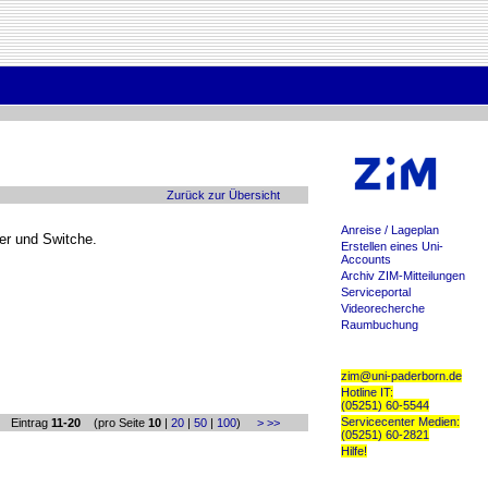
Zurück zur Übersicht
Anreise / Lageplan
er und Switche.
Erstellen eines Uni-
Accounts
Archiv ZIM-Mitteilungen
Serviceportal
Videorecherche
Raumbuchung
zim@uni-paderborn.de
Hotline IT:
(05251) 60-5544
Servicecenter Medien:
Eintrag
11-20
(pro Seite
10
|
20
|
50
|
100
)
>
>>
(05251) 60-2821
Hilfe!