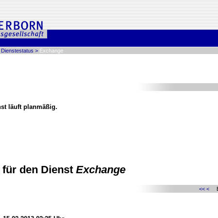
>
Dienstestatus
>
Exchange
st läuft planmäßig.
für den Dienst
Exchange
<<
<
Ei