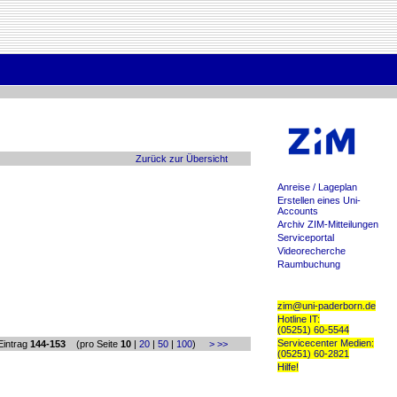
Zurück zur Übersicht
Anreise / Lageplan
Erstellen eines Uni-
Accounts
Archiv ZIM-Mitteilungen
Serviceportal
Videorecherche
Raumbuchung
zim@uni-paderborn.de
Hotline IT:
(05251) 60-5544
Servicecenter Medien:
ntrag
144-153
(pro Seite
10
|
20
|
50
|
100
)
>
>>
(05251) 60-2821
Hilfe!