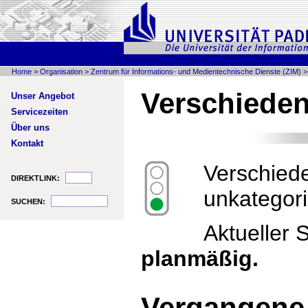
Home
>
Organisation
>
Zentrum für Informations- und Medientechnische Dienste (ZIM)
Verschiede
Unser Angebot
Servicezeiten
Über uns
Kontakt
Verschied
DIREKTLINK:
unkategori
SUCHEN:
Aktueller 
planmäßig.
Vergangene