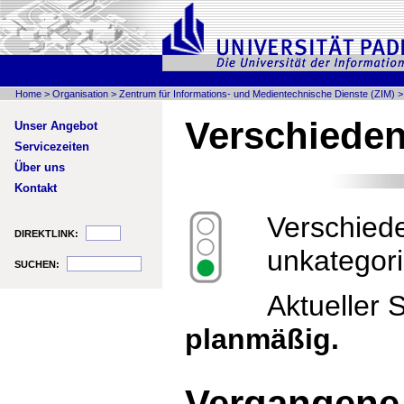
Home
>
Organisation
>
Zentrum für Informations- und Medientechnische Dienste (ZIM)
Verschiede
Unser Angebot
Servicezeiten
Über uns
Kontakt
Verschied
DIREKTLINK:
unkategori
SUCHEN:
Aktueller 
planmäßig.
Vergangene